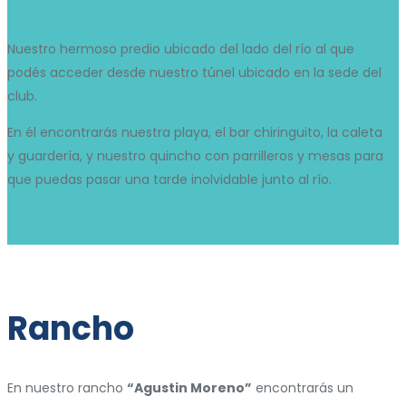
Nuestro hermoso predio ubicado del lado del río al que
podés acceder desde nuestro túnel ubicado en la sede del
club.
En él encontrarás nuestra playa, el bar chiringuito, la caleta
y guardería, y nuestro quincho con parrilleros y mesas para
que puedas pasar una tarde inolvidable junto al río.
Rancho
En nuestro rancho
“Agustin Moreno”
encontrarás un